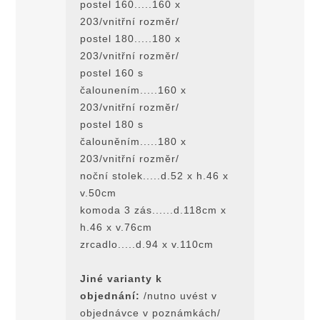
postel 160.....160 x
203/vnitřní rozmĕr/
postel 180.....180 x
203/vnitřní rozměr/
postel 160 s
čalounením.....160 x
203/vnitřní rozmĕr/
postel 180 s
čalouněním.....180 x
203/vnitřní rozměr/
noční stolek.....d.52 x h.46 x
v.50cm
komoda 3 zás......d.118cm x
h.46 x v.76cm
zrcadlo.....d.94 x v.110cm
Jiné varianty k
objednání:
/nutno uvést v
objednávce v poznámkách/