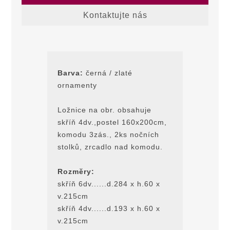
Kontaktujte nás
Barva:
černá / zlaté
ornamenty
Ložnice na obr. obsahuje
skříň 4dv.,postel 160x200cm,
komodu 3zás., 2ks nočních
stolků, zrcadlo nad komodu.
Rozmĕry:
skříň 6dv......d.284 x h.60 x
v.215cm
skříň 4dv......d.193 x h.60 x
v.215cm