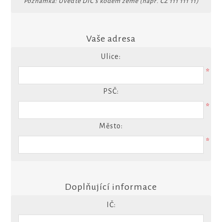
Poznámka: Uveďte DIČ s kódem země (např. CZ 111 111 11)
Vaše adresa
Ulice:
*
PSČ:
*
Město:
*
Doplňující informace
IČ: