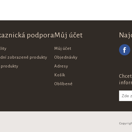
kaznická podpora
Můj účet
Naj
lity
Můj účet
ední zobrazené produkty
Objednávky
 produkty
Adresy
Košík
Chcet
infor
Oblíbené
Copyrig