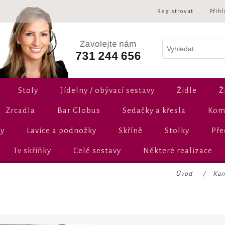
Registrovat
Přihl
Stoly
Jídelny / obývací sestavy
Židle
Ž
Zrcadla
Bar Globus
Sedačky a křesla
Komo
ly
Lavice a podnožky
Skříně
Stolky
Pře
Tv skříňky
Celé sestavy
Některé realizace
Úvod
/
Kan