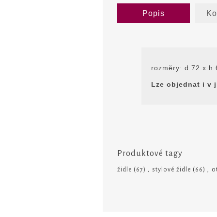
Popis
Ko
rozmĕry: d.72 x h
Lze objednat i v 
Produktové tagy
židle
(67)
,
stylové židle
(66)
,
o