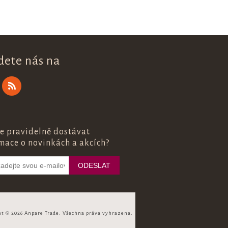
dete nás na
e pravidelně dostávat
mace o novinkách a akcích?
ht © 2026 Anpare Trade. Všechna práva vyhrazena.