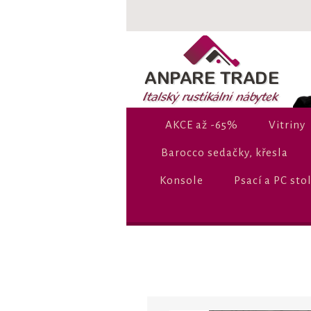
AKCE až -65%
Vitriny
Barocco sedačky, křesla
Konsole
Psací a PC sto