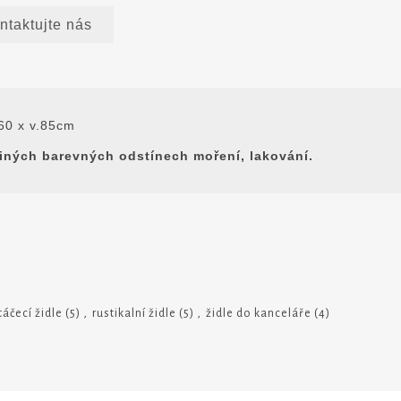
ntaktujte nás
.60 x v.85cm
jiných barevných odstínech moření, lakování.
táčecí židle
(5)
,
rustikalní židle
(5)
,
židle do kanceláře
(4)