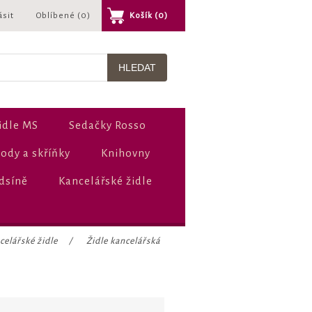
ásit
Oblíbené
(0)
Košík
(0)
idle MS
Sedačky Rosso
dy a skříňky
Knihovny
dsíně
Kancelářské židle
celářské židle
/
Židle kancelářská