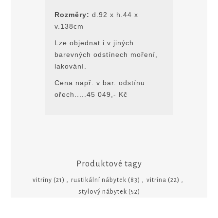
Rozmĕry:
d.92 x h.44 x
v.138cm
Lze objednat i v jiných
barevných odstínech moření,
lakování.
Cena např. v bar. odstínu
ořech.....45 049,- Kč
Produktové tagy
vitríny
(21)
,
rustikální nábytek
(83)
,
vitrína
(22)
,
stylový nábytek
(52)