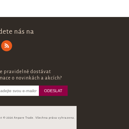
dete nás na
e pravidelně dostávat
mace o novinkách a akcích?
ht © 2026 Anpare Trade. Všechna práva vyhrazena.