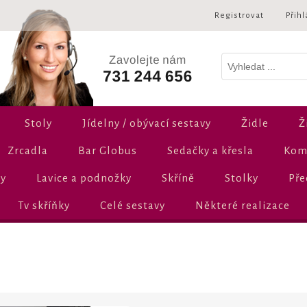
Registrovat
Přihl
Stoly
Jídelny / obývací sestavy
Židle
Ž
Zrcadla
Bar Globus
Sedačky a křesla
Komo
ly
Lavice a podnožky
Skříně
Stolky
Pře
Tv skříňky
Celé sestavy
Některé realizace