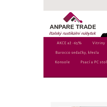
AKCE až -65%
Vitriny
Barocco sedačky, křesla
Konsole
Psací a PC sto