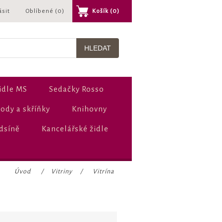
ásit
Oblíbené
(0)
Košík
(0)
idle MS
Sedačky Rosso
dy a skříňky
Knihovny
dsíně
Kancelářské židle
Úvod
/
Vitriny
/
Vitrína