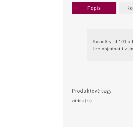
Popis
Ko
Rozmĕry: d.101 x 
Lze objednat i v j
Produktové tagy
vitrína
(22)