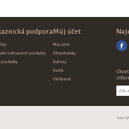
kaznická podpora
Můj účet
Naj
lity
Můj účet
ední zobrazené produkty
Objednávky
 produkty
Adresy
Košík
Chcet
infor
Oblíbené
Copyrig