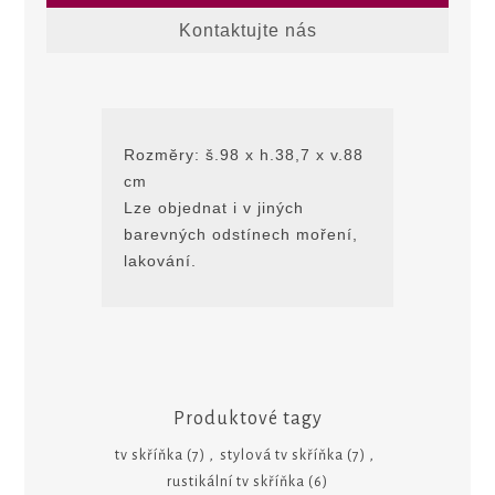
Kontaktujte nás
Rozmĕry: š.98 x h.38,7 x v.88
cm
Lze objednat i v jiných
barevných odstínech moření,
lakování.
Produktové tagy
tv skříňka
(7)
,
stylová tv skříňka
(7)
,
rustikální tv skříňka
(6)