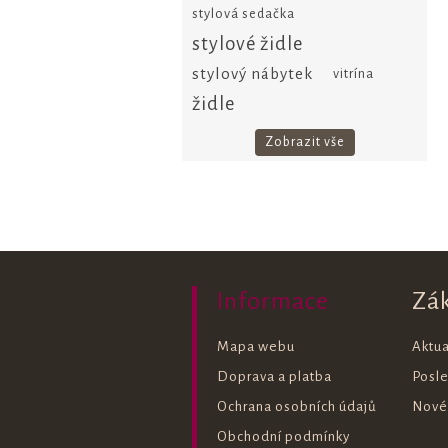
stylová sedačka
stylové židle
stylový nábytek
vitrína
židle
Zobrazit vše
Informace
Zá
Mapa webu
Aktua
Doprava a platba
Posl
Ochrana osobních údajů
Nové
Obchodní podmínky