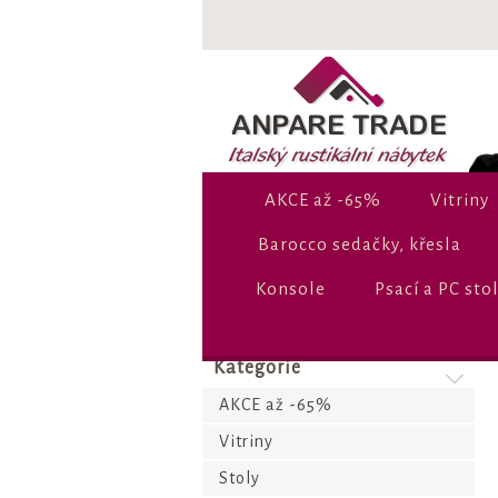
AKCE až -65%
Vitriny
Barocco sedačky, křesla
Konsole
Psací a PC sto
Kategorie
AKCE až -65%
Vitriny
Stoly