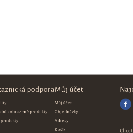
kaznická podpora
Můj účet
Naj
lity
Můj účet
ední zobrazené produkty
Objednávky
 produkty
Adresy
Košík
Chcet