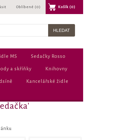
ásit
Oblíbené
(0)
Košík
(0)
idle MS
Sedačky Rosso
dy a skříňky
Knihovny
dsíně
Kancelářské židle
sedačka'
ránku