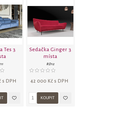
a Tes 3
Sedačka Ginger 3
sta
místa
11
RD12
č s DPH
42 000 Kč s DPH