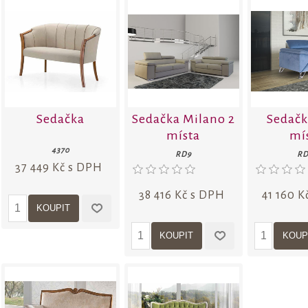
Sedačka
Sedačka Milano 2
Sedačk
místa
mí
4370
RD9
RD
37 449 Kč s DPH
38 416 Kč s DPH
41 160 K