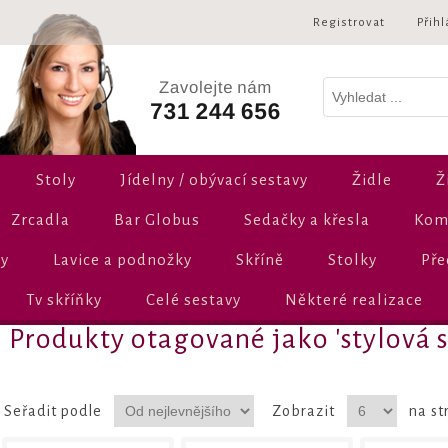
Registrovat
Přihl
Stoly
Jídelny / obývací sestavy
Židle
Ž
Zrcadla
Bar Globus
Sedačky a křesla
Komo
ly
Lavice a podnožky
Skříně
Stolky
Pře
Tv skříňky
Celé sestavy
Některé realizace
Produkty otagované jako 'stylová 
Seřadit podle
Zobrazit
na st