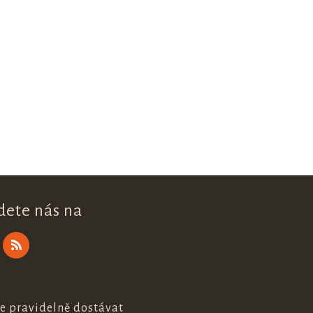
dete nás na
e pravidelně dostávat