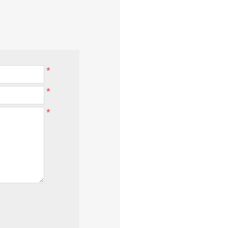
*
*
*