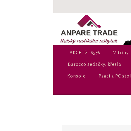
AKCE až -65%
Vitriny
Barocco sedačky, křesla
Konsole
Psací a PC sto