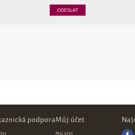
kaznická podpora
Můj účet
Naj
lity
Můj účet