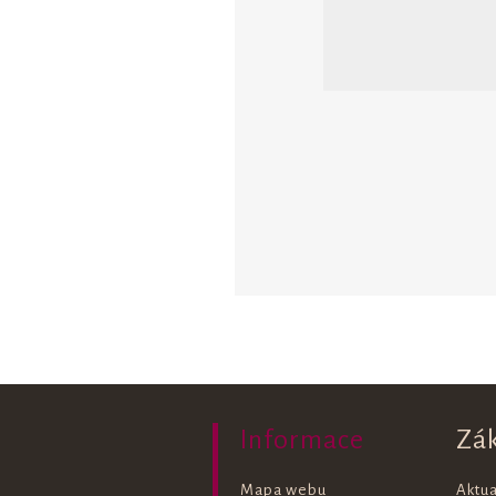
Informace
Zá
Mapa webu
Aktua