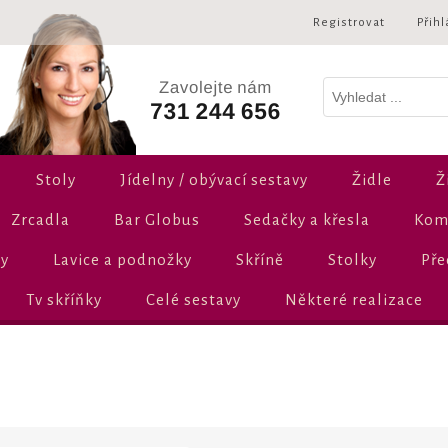
Registrovat
Přihl
Stoly
Jídelny / obývací sestavy
Židle
Ž
Zrcadla
Bar Globus
Sedačky a křesla
Komo
ly
Lavice a podnožky
Skříně
Stolky
Pře
Tv skříňky
Celé sestavy
Některé realizace