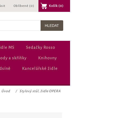
ásit
Oblíbené
(0)
Košík
(0)
idle MS
Sedačky Rosso
dy a skříňky
Knihovny
dsíně
Kancelářské židle
Úvod
/
Stylový stůl, židle OPERA