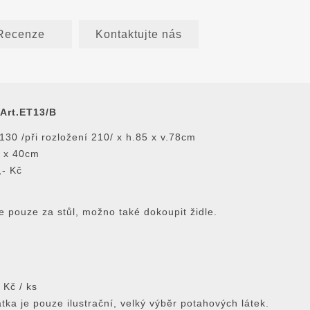
Recenze
Kontaktujte nás
 Art.ET13/B
130 /při rozložení 210/ x h.85 x v.78cm
y x 40cm
,- Kč
 pouze za stůl, možno také dokoupit židle.
 Kč / ks
tka je pouze ilustrační, velký výbĕr potahových látek.