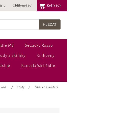
ásit
Oblíbené
(0)
Košík
(0)
idle MS
Sedačky Rosso
dy a skříňky
Knihovny
dsíně
Kancelářské židle
vod
/
Stoly
/
Stůl rozkládací