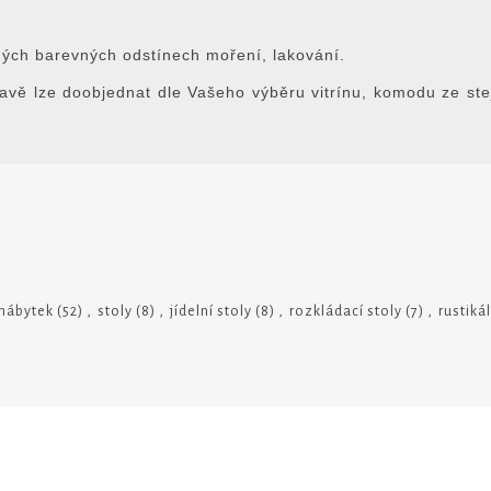
iných barevných odstínech moření, lakování.
avě lze doobjednat dle Vašeho výběru vitrínu, komodu ze stej
 nábytek
(52)
,
stoly
(8)
,
jídelní stoly
(8)
,
rozkládací stoly
(7)
,
rustikál