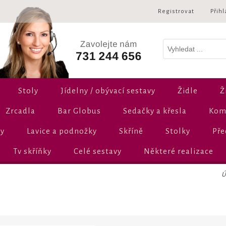
Registrovat
Přihl
Stoly
Jídelny / obývací sestavy
Židle
Ž
Zrcadla
Bar Globus
Sedačky a křesla
Komo
ly
Lavice a podnožky
Skříně
Stolky
Pře
Tv skříňky
Celé sestavy
Některé realizace
Ú