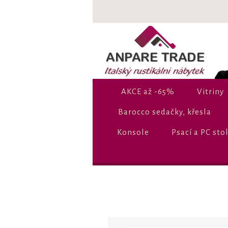
AKCE až -65%
Vitriny
Barocco sedačky, křesla
Konsole
Psací a PC sto