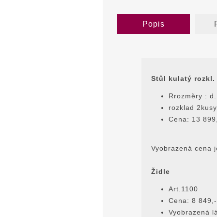
Popis
Stůl kulatý rozkl.
Rrozmĕry : d.
rozklad 2kus
Cena: 13 899
Vyobrazená cena je
Židle
Art.1100
Cena: 8 849,-
Vyobrazená lá