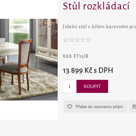
Stůl rozkládací
Jídelní stůl v bílém barevném pr
Kód:
ET13/B
13 899 Kč s DPH