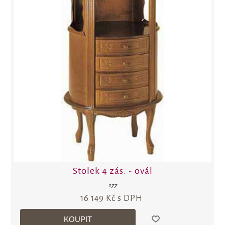
Stolek 4 zás. - ovál
177
16 149 Kč s DPH