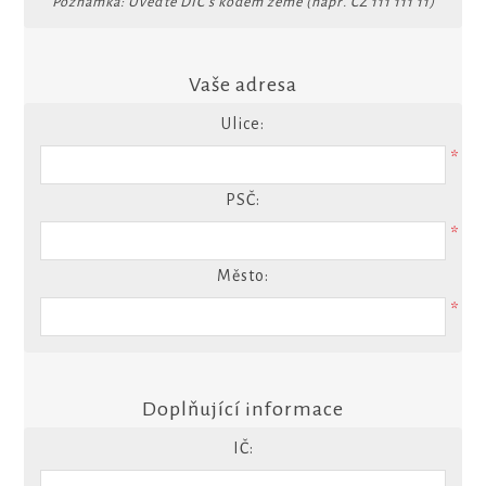
Poznámka: Uveďte DIČ s kódem země (např. CZ 111 111 11)
Vaše adresa
Ulice:
*
PSČ:
*
Město:
*
Doplňující informace
IČ: