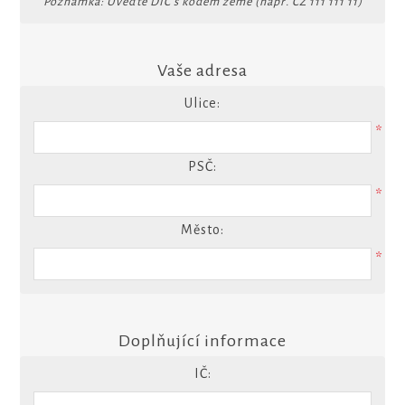
Poznámka: Uveďte DIČ s kódem země (např. CZ 111 111 11)
Vaše adresa
Ulice:
*
PSČ:
*
Město:
*
Doplňující informace
IČ: