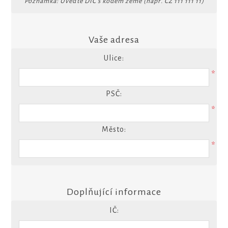
Poznámka: Uveďte DIČ s kódem země (např. CZ 111 111 11)
Vaše adresa
Ulice:
*
PSČ:
*
Město:
*
Doplňující informace
IČ: