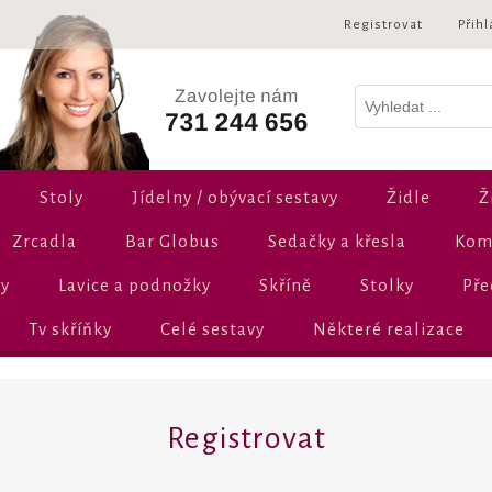
Registrovat
Přihl
Stoly
Jídelny / obývací sestavy
Židle
Ž
Zrcadla
Bar Globus
Sedačky a křesla
Komo
ly
Lavice a podnožky
Skříně
Stolky
Pře
Tv skříňky
Celé sestavy
Některé realizace
Registrovat