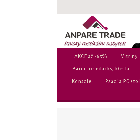
AKCE až -65%
Vitriny
Barocco sedačky, křesla
Konsole
Psací a PC sto