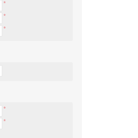
*
*
*
*
*