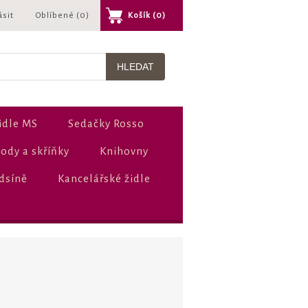
ásit
Oblíbené
(0)
Košík
(0)
idle MS
Sedačky Rosso
dy a skříňky
Knihovny
dsíně
Kancelářské židle