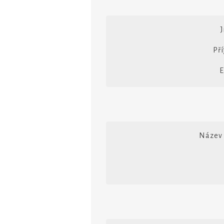
Pří
E
Název 