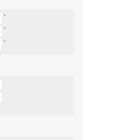
*
*
*