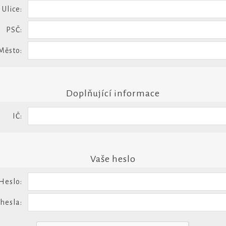
Ulice:
PSČ:
Město:
Doplňující informace
IČ:
Vaše heslo
Heslo:
 hesla: