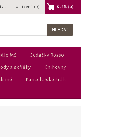
ásit
Oblíbené
(0)
Košík
(0)
idle MS
Sedačky Rosso
dy a skříňky
Knihovny
dsíně
Kancelářské židle