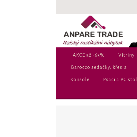
AKCE až -65%
Vitriny
Barocco sedačky, křesla
Konsole
Psací a PC sto