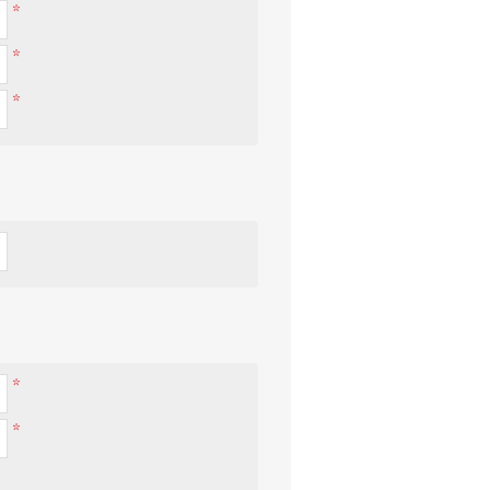
*
*
*
*
*