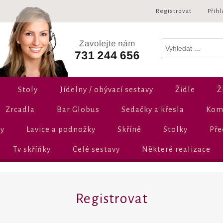
Registrovat
Přihl
Stoly
Jídelny / obývací sestavy
Židle
Ž
Zrcadla
Bar Globus
Sedačky a křesla
Komo
ly
Lavice a podnožky
Skříně
Stolky
Pře
Tv skříňky
Celé sestavy
Některé realizace
Registrovat