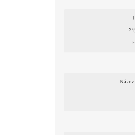
Pří
E
Název 