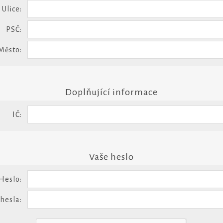
Ulice:
PSČ:
Město:
Doplňující informace
IČ:
Vaše heslo
Heslo:
 hesla: