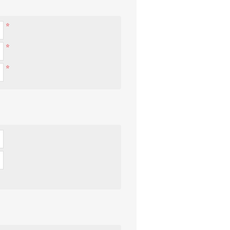
*
*
*