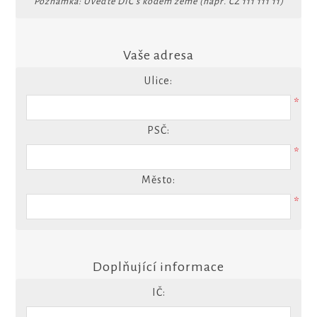
Poznámka: Uveďte DIČ s kódem země (např. CZ 111 111 11)
Vaše adresa
Ulice:
*
PSČ:
*
Město:
*
Doplňující informace
IČ: