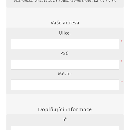
Poznámka: Uveďte DIČ s kódem země (např. CZ 111 111 11)
Vaše adresa
Ulice:
*
PSČ:
*
Město:
*
Doplňující informace
IČ: