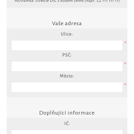
Poznámka: Uveďte DIČ s kódem země (např. CZ 111 111 11)
Vaše adresa
Ulice:
*
PSČ:
*
Město:
*
Doplňující informace
IČ: