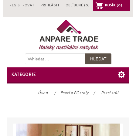
REGISTROVAT
PŘIHLÁSIT
OBLÍBENÉ
(0)
KOŠÍK
(0)
KATEGORIE
Úvod
/
Psací a PC stoly
/
Psací stůl