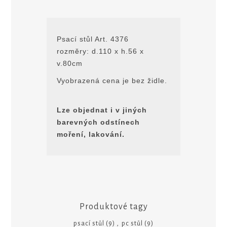
Psací stůl Art. 4376
rozmĕry: d.110 x h.56 x
v.80cm
Vyobrazená cena je bez židle.
Lze objednat i v jiných
barevných odstínech
moření, lakování.
Produktové tagy
psací stůl
(9)
,
pc stůl
(9)