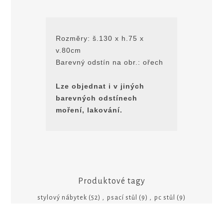
Rozmĕry: š.130 x h.75 x
v.80cm
Barevný odstín na obr.: ořech
Lze objednat i v jiných
barevných odstínech
moření, lakování.
Produktové tagy
stylový nábytek
(52)
,
psací stůl
(9)
,
pc stůl
(9)