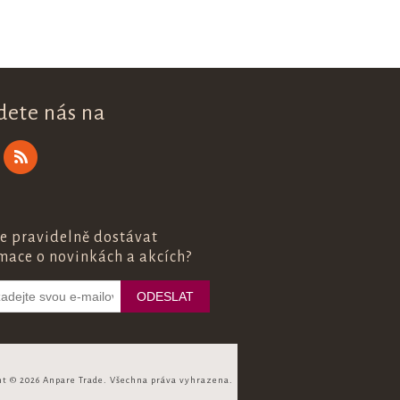
dete nás na
e pravidelně dostávat
mace o novinkách a akcích?
ht © 2026 Anpare Trade. Všechna práva vyhrazena.