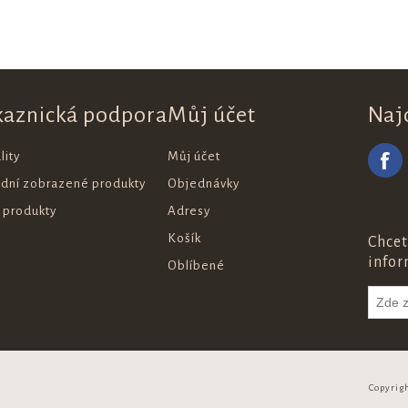
kaznická podpora
Můj účet
Naj
lity
Můj účet
ední zobrazené produkty
Objednávky
 produkty
Adresy
Košík
Chcet
infor
Oblíbené
Copyrig