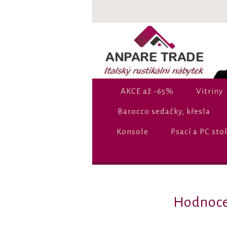
AKCE až -65%
Vitriny
Barocco sedačky, křesla
Konsole
Psací a PC sto
Hodnoce