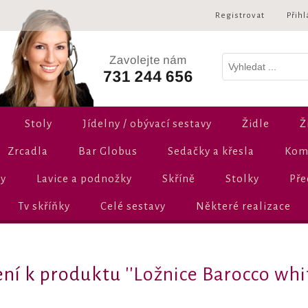
Registrovat
Přihl
Stoly
Jídelny / obývací sestavy
Židle
Ž
Zrcadla
Bar Globus
Sedačky a křesla
Komo
ly
Lavice a podnožky
Skříně
Stolky
Pře
Tv skříňky
Celé sestavy
Některé realizace
ní k produktu
Ložnice Barocco whi