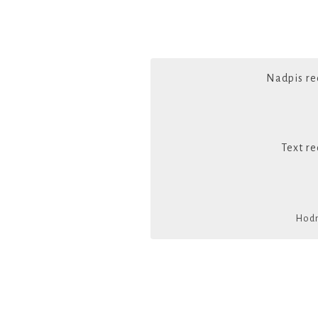
Nadpis re
Text re
Hodn