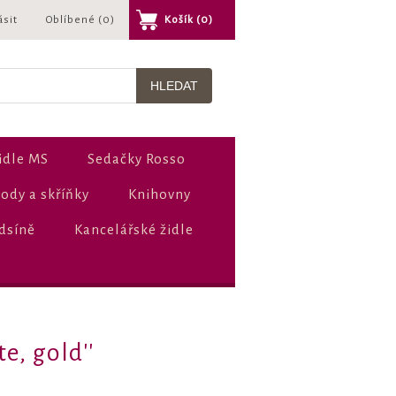
ásit
Oblíbené
(0)
Košík
(0)
idle MS
Sedačky Rosso
dy a skříňky
Knihovny
dsíně
Kancelářské židle
te, gold