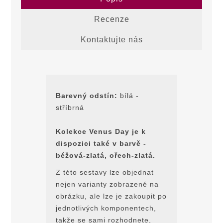
Recenze
Kontaktujte nás
Barevný odstín:
bílá -
stříbrná
Kolekce Venus Day je k
dispozici také v barvě -
béžová-zlatá, ořech-zlatá.
Z této sestavy lze objednat
nejen varianty zobrazené na
obrázku, ale lze je zakoupit po
jednotlivých komponentech,
takže se sami rozhodnete,