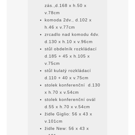
zás.,d.168 x h.50 x
v.78cm
komoda 2dv., d.102 x
h.46 x v.77cm
zrcadlo nad komodu 4dv.
d.130 x h.10 x v.96cm
stůl obdelník rozkládací
d.185 + 45 x h.105 x
v.75cm
stůl kulatý rozkládací
d.110 + 40 x v.75cm
stolek konferenční d.130
x h.70 x v.54cm
stolek konferenční ovál
d.55 x h.70 x v.54cm
židle Giglio: 56 x 43 x
v.101cm
židle New: 56 x 43 x