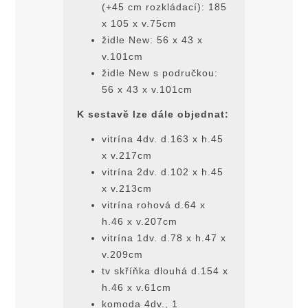
(+45 cm rozkládací): 185
x 105 x v.75cm
židle New: 56 x 43 x
v.101cm
židle New s područkou:
56 x 43 x v.101cm
K sestavĕ lze dále objednat:
vitrína 4dv. d.163 x h.45
x v.217cm
vitrína 2dv. d.102 x h.45
x v.213cm
vitrína rohová d.64 x
h.46 x v.207cm
vitrína 1dv. d.78 x h.47 x
v.209cm
tv skříňka dlouhá d.154 x
h.46 x v.61cm
komoda 4dv., 1