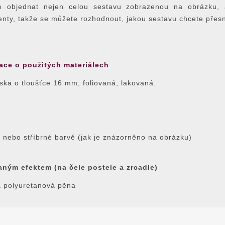
ze objednat nejen celou sestavu zobrazenou na obrázku, a
enty, takže se můžete rozhodnout, jakou sestavu chcete přes
ace o použitých materiálech
ka o tloušťce 16 mm, foliovaná, lakovaná.
nebo stříbrné barvě (jak je znázorněno na obrázku)
aným efektem (na čele postele a zrcadle)
á polyuretanová pěna