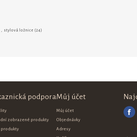
,
stylová ložnice
(24)
kaznická podpora
Můj účet
Naj
lity
Můj účet
ední zobrazené produkty
Objednávky
 produkty
Adresy