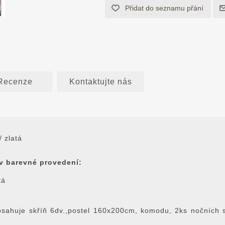
Recenze
Kontaktujte nás
/ zlatá
 v barevné provedení:
tá
bsahuje skříň 6dv.,postel 160x200cm, komodu, 2ks nočních s