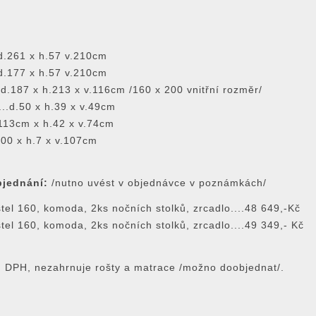
..d.261 x h.57 v.210cm
..d.177 x h.57 v.210cm
..d.187 x h.213 x v.116cm /160 x 200 vnitřní rozmĕr/
...d.50 x h.39 x v.49cm
.113cm x h.42 x v.74cm
.100 x h.7 x v.107cm
bjednání:
/nutno uvést v objednávce v poznámkách/
stel 160, komoda, 2ks nočních stolků, zrcadlo....48 649,-Kč
stel 160, komoda, 2ks nočních stolků, zrcadlo....49 349,- Kč
č. DPH, nezahrnuje rošty a matrace /možno doobjednat/.