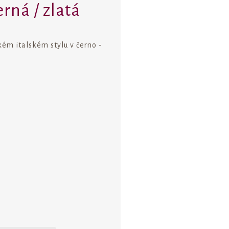
rná / zlatá
kém italském stylu v černo -