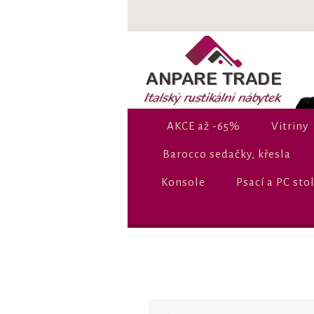
AKCE až -65%
Vitriny
Barocco sedačky, křesla
Konsole
Psací a PC sto