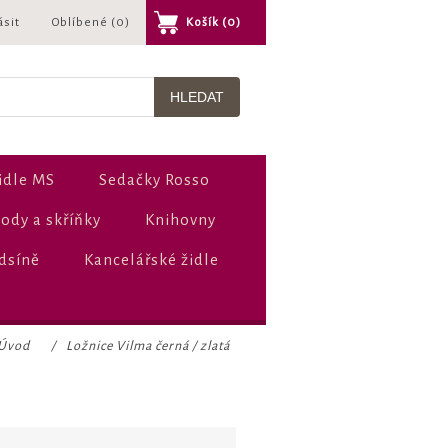
ásit
Oblíbené
(0)
Košík
(0)
idle MS
Sedačky Rosso
dy a skříňky
Knihovny
dsíně
Kancelářské židle
Úvod
/
Ložnice Vilma černá / zlatá