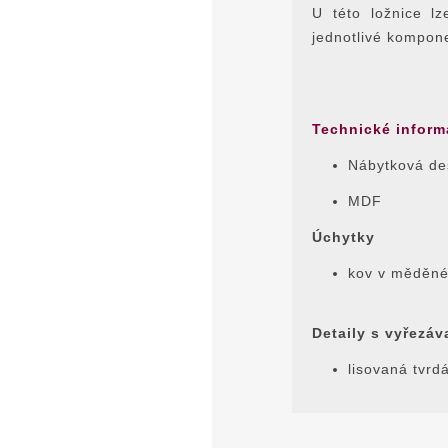
U této ložnice l
jednotlivé kompon
Technické inform
Nábytková des
MDF
Úchytky
kov v měděné 
Detaily s vyřezáv
lisovaná tvrd