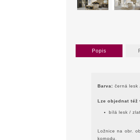
Popis
Barva:
černá lesk 
Lze objednat též
bílá lesk / zla
Ložnice na obr. o
komodu.