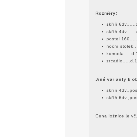
Rozmĕry:
skříň 6dv....
skříň 4dv....
postel 160...
noční stolek..
komoda.....d
zrcadlo.....d
Jiné varianty k o
skříň 4dv.,po
skříň 6dv.,po
Cena ložnice je v