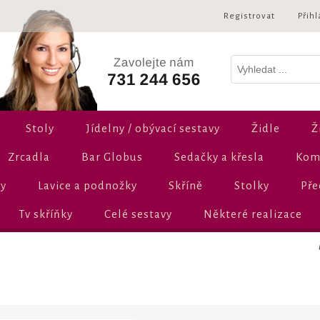
Registrovat
Přihl
Stoly
Jídelny / obývací sestavy
Židle
Ž
Zrcadla
Bar Globus
Sedačky a křesla
Komo
ly
Lavice a podnožky
Skříně
Stolky
Pře
Tv skříňky
Celé sestavy
Některé realizace