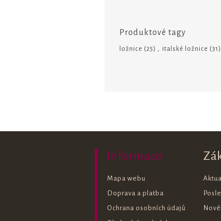
Produktové tagy
ložnice
(25)
,
italské ložnice
(31)
Informace
Zá
Mapa webu
Aktua
Doprava a platba
Posl
Ochrana osobních údajů
Nové