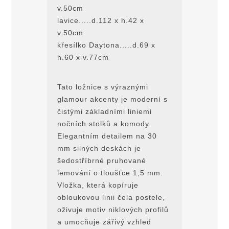
v.50cm
lavice.....d.112 x h.42 x
v.50cm
křesílko Daytona.....d.69 x
h.60 x v.77cm
Tato ložnice s výraznými
glamour akcenty je moderní s
čistými základními liniemi
nočních stolků a komody.
Elegantním detailem na 30
mm silných deskách je
šedostříbrné pruhované
lemování o tloušťce 1,5 mm.
Vložka, která kopíruje
obloukovou linii čela postele,
oživuje motiv niklových profilů
a umocňuje zářivý vzhled