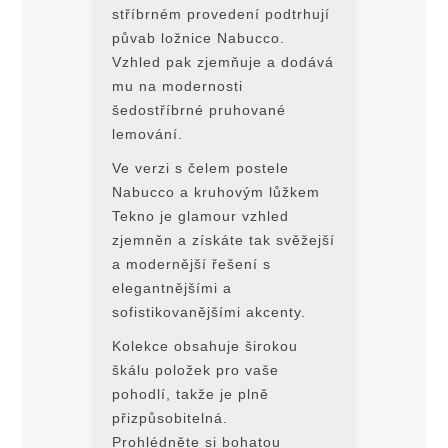
stříbrném provedení podtrhují
půvab ložnice Nabucco.
Vzhled pak zjemňuje a dodává
mu na modernosti
šedostříbrné pruhované
lemování.
Ve verzi s čelem postele
Nabucco a kruhovým lůžkem
Tekno je glamour vzhled
zjemněn a získáte tak svěžejší
a modernější řešení s
elegantnějšími a
sofistikovanějšími akcenty.
Kolekce obsahuje širokou
škálu položek pro vaše
pohodlí, takže je plně
přizpůsobitelná.
Prohlédněte si bohatou