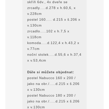
skříň 6dv., 4x dveře se
zrcadly.....d.278 x h.60,6, x
v.228cm
postel 160..... d.215 x š.206 x
v.130cm
zrcadlo.....102 x h.7,5 x
v.118cm
komoda.....d.122,4 x h.43,2 x
v.77cm
noční stolek.....d.55,6 x h.37,4
x v.53,4cm
Dále si můžete objednat:
postel Nabucco 160 x 200 /
jako na obr./.....d.215 x š.206
x v.130cm
postel Nabucco 180 x 200 /
jako na obr./.....d.215 x š.206
x v.130cm