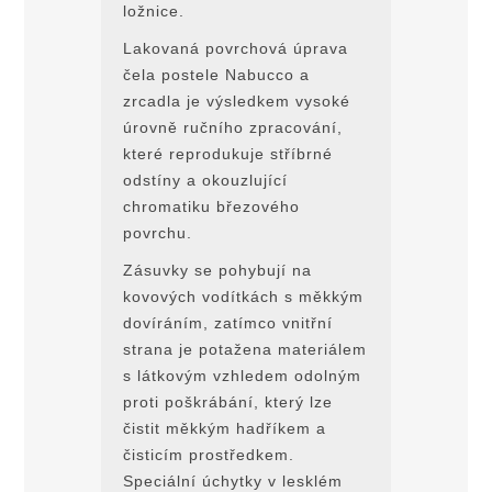
ložnice.
Lakovaná povrchová úprava
čela postele Nabucco a
zrcadla je výsledkem vysoké
úrovně ručního zpracování,
které reprodukuje stříbrné
odstíny a okouzlující
chromatiku březového
povrchu.
Zásuvky se pohybují na
kovových vodítkách s měkkým
dovíráním, zatímco vnitřní
strana je potažena materiálem
s látkovým vzhledem odolným
proti poškrábání, který lze
čistit měkkým hadříkem a
čisticím prostředkem.
Speciální úchytky v lesklém