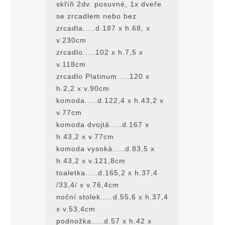
skříň 2dv. posuvné, 1x dveře
se zrcadlem nebo bez
zrcadla.....d.187 x h.68, x
v.230cm
zrcadlo.....102 x h.7,5 x
v.118cm
zrcadlo Platinum.....120 x
h.2,2 x v.90cm
komoda.....d.122,4 x h.43,2 x
v.77cm
komoda dvojtá.....d.167 x
h.43,2 x v.77cm
komoda vysoká.....d.83,5 x
h.43,2 x v.121,8cm
toaletka.....d.165,2 x h.37,4
/33,4/ x v.76,4cm
noční stolek.....d.55,6 x h.37,4
x v.53,4cm
podnožka.....d.57 x h.42 x