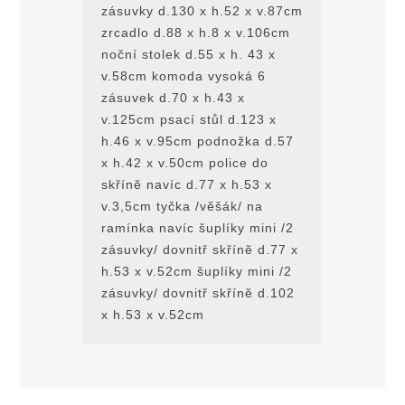
zásuvky d.130 x h.52 x v.87cm
zrcadlo d.88 x h.8 x v.106cm
noční stolek d.55 x h. 43 x
v.58cm komoda vysoká 6
zásuvek d.70 x h.43 x
v.125cm psací stůl d.123 x
h.46 x v.95cm podnožka d.57
x h.42 x v.50cm police do
skřínĕ navíc d.77 x h.53 x
v.3,5cm tyčka /vĕšák/ na
ramínka navíc šuplíky mini /2
zásuvky/ dovnitř skřínĕ d.77 x
h.53 x v.52cm šuplíky mini /2
zásuvky/ dovnitř skřínĕ d.102
x h.53 x v.52cm