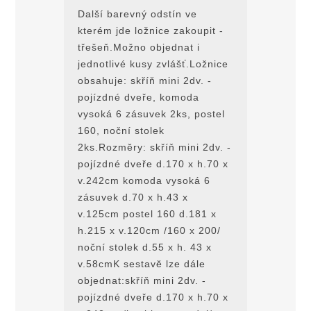
Další barevný odstín ve
kterém jde ložnice zakoupit -
třešeň.Možno objednat i
jednotlivé kusy zvlášť.Ložnice
obsahuje: skříň mini 2dv. -
pojízdné dveře, komoda
vysoká 6 zásuvek 2ks, postel
160, noční stolek
2ks.Rozmĕry: skříň mini 2dv. -
pojízdné dveře d.170 x h.70 x
v.242cm komoda vysoká 6
zásuvek d.70 x h.43 x
v.125cm postel 160 d.181 x
h.215 x v.120cm /160 x 200/
noční stolek d.55 x h. 43 x
v.58cmK sestavĕ lze dále
objednat:skříň mini 2dv. -
pojízdné dveře d.170 x h.70 x