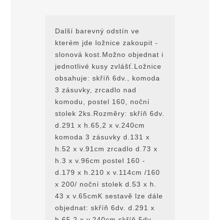
Další barevný odstín ve
kterém jde ložnice zakoupit -
slonová kost.Možno objednat i
jednotlivé kusy zvlášť.Ložnice
obsahuje: skříň 6dv., komoda
3 zásuvky, zrcadlo nad
komodu, postel 160, noční
stolek 2ks.Rozmĕry: skříň 6dv.
d.291 x h.65,2 x v.240cm
komoda 3 zásuvky d.131 x
h.52 x v.91cm zrcadlo d.73 x
h.3 x v.96cm postel 160 -
d.179 x h.210 x v.114cm /160
x 200/ noční stolek d.53 x h.
43 x v.65cmK sestavĕ lze dále
objednat: skříň 6dv. d.291 x
h.65,2 x v.240cm skříň 5dv.