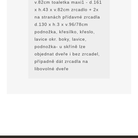
v.82cm toaletka maxi1 - d.161
x h.43 x v.82cm zrcadlo + 2x
na stranách přídavné zrcadla
d.130 x h.3 x v.96/78cm
podnožka, křesílko, křeslo,
lavice okr. boky, lavice,
podnožka- u skřínĕ lze
objednat dveře i bez zrcadel,
případnĕ dát zrcadla na
libovolné dveře