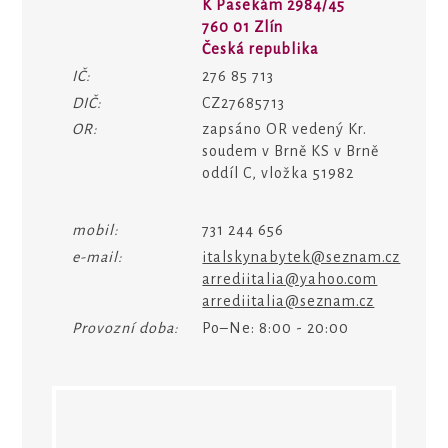
K Pasekám 2984/45
760 01 Zlín
Česká republika
IČ:
276 85 713
DIČ:
CZ27685713
OR:
zapsáno OR vedený Kr.
soudem v Brně KS v Brně
oddíl C, vložka 51982
mobil:
731 244 656
e-mail:
italskynabytek@seznam.cz
arrediitalia@yahoo.com
arrediitalia@seznam.cz
Provozní doba:
Po–Ne: 8:00 - 20:00