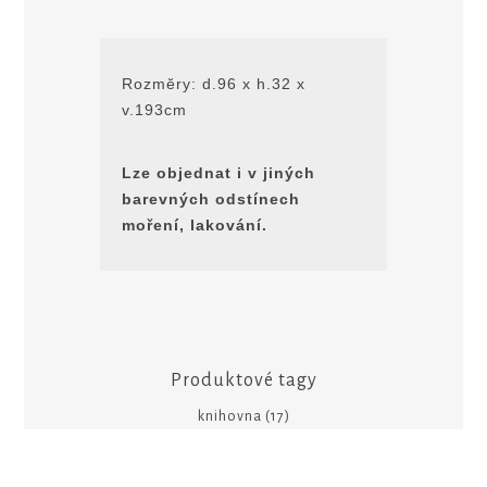
Rozmĕry: d.96 x h.32 x
v.193cm
Lze objednat i v jiných
barevných odstínech
moření, lakování.
Produktové tagy
knihovna
(17)