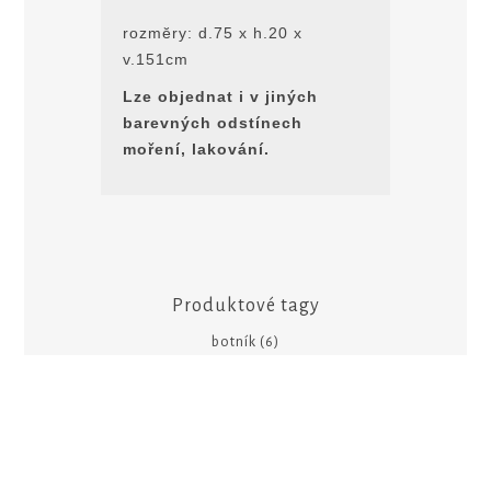
rozmĕry: d.75 x h.20 x
v.151cm
Lze objednat i v jiných
barevných odstínech
moření, lakování.
Produktové tagy
botník
(6)